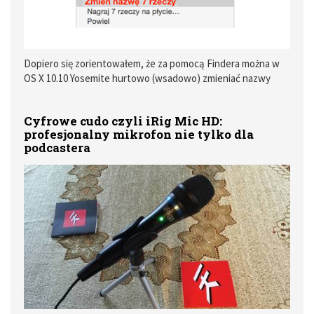
Dopiero się zorientowałem, że za pomocą Findera można w
OS X 10.10 Yosemite hurtowo (wsadowo) zmieniać nazwy
plików! Może jeszcze ktoś z Was też tego nie zauważył.
Cyfrowe cudo czyli iRig Mic HD:
profesjonalny mikrofon nie tylko dla
podcastera