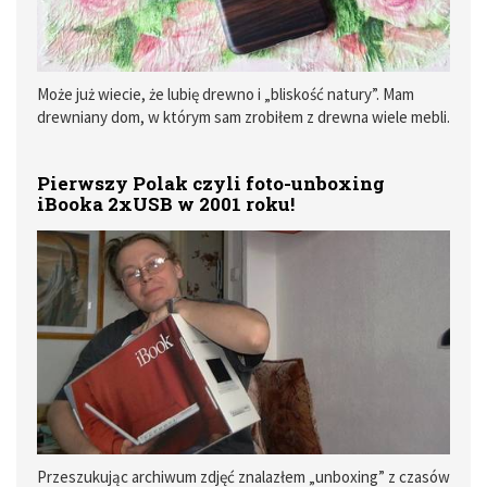
Może już wiecie, że lubię drewno i „bliskość natury”. Mam
drewniany dom, w którym sam zrobiłem z drewna wiele mebli.
Wykonanie etui na iPhone jednak wolałem powierzyć
profesjonalistom.
Pierwszy Polak czyli foto-unboxing
iBooka 2xUSB w 2001 roku!
Przeszukując archiwum zdjęć znalazłem „unboxing” z czasów