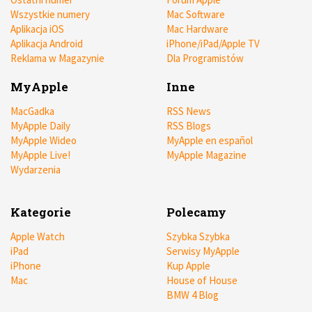
Wszystkie numery
Mac Software
Aplikacja iOS
Mac Hardware
Aplikacja Android
iPhone/iPad/Apple TV
Reklama w Magazynie
Dla Programistów
MyApple
Inne
MacGadka
RSS News
MyApple Daily
RSS Blogs
MyApple Wideo
MyApple en español
MyApple Live!
MyApple Magazine
Wydarzenia
Kategorie
Polecamy
Apple Watch
Szybka Szybka
iPad
Serwisy MyApple
iPhone
Kup Apple
Mac
House of House
BMW 4 Blog