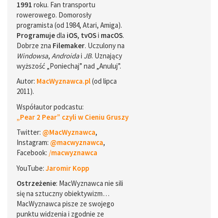
1991
roku. Fan transportu
rowerowego. Domorosły
programista (od 1984, Atari, Amiga).
Programuje
dla
iOS
,
tvOS
i
macOS
.
Dobrze zna
Filemaker
. Uczulony na
Windowsa
,
Androida
i
JB
. Uznający
wyższość „Poniechaj” nad „Anuluj”.
Autor:
MacWyznawca.pl
(od lipca
2011).
Współautor podcastu:
„Pear 2 Pear” czyli w Cieniu Gruszy
Twitter:
@MacWyznawca
,
Instagram:
@macwyznawca
,
Facebook:
/
macwyznawca
YouTube:
Jaromir Kopp
Ostrzeżenie
: MacWyznawca nie sili
się na sztuczny obiektywizm…
MacWyznawca pisze ze swojego
punktu widzenia i zgodnie ze