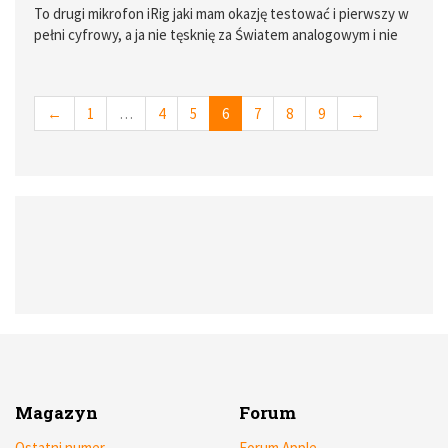
To drugi mikrofon iRig jaki mam okazję testować i pierwszy w
pełni cyfrowy, a ja nie tęsknię za Światem analogowym i nie
mam sentymentu do „winyli” (patrz mój wpis o
„szpulowcach”)
←
1
…
4
5
6
7
8
9
→
Magazyn
Forum
Ostatni numer
Forum Apple