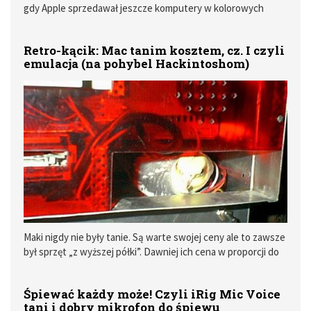
gdy Apple sprzedawał jeszcze komputery w kolorowych
pudełkach [2001 r.]
Retro-kącik: Mac tanim kosztem, cz. I czyli
emulacja (na pohybel Hackintoshom)
Maki nigdy nie były tanie. Są warte swojej ceny ale to zawsze
był sprzęt „z wyższej półki”. Dawniej ich cena w proporcji do
zarobków porażała jeszcze bardziej.
Śpiewać każdy może! Czyli iRig Mic Voice
tani i dobry mikrofon do śpiewu